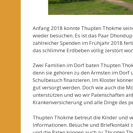
Anfang 2018 konnte Thupten Thokme seine a
wieder besuchen. Es ist das Paar Dhondu
zahlreicher Spenden im Frühjahr 2018 fert
das schlimme Erdbeben völlig zerstört wo
Zwei Familien im Dorf baten Thupten Thok
denn sie gehören zu den Ärmsten im Dorf 
Schulbesuch finanzieren. Im Kloster könne
gut versorgt werden. Doch wie auch die Mö
unterstützen und wo wir Patenschaften an
Krankenversicherung und alle Dinge des pe
Thupten Thokme betreut die Kinder und ve
Informationen. Besuche und Briefkontakt i
und die Paten können auch zu Thupten Tho