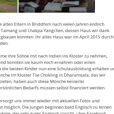
lten Eltern in Briddhim nach vielen Jahren endlich
p Tamang und Lhakpa Yangchen, dessen Haus wir dank
igbauen konnten. Ihr altes Haus war im April 2015 durch
rden.
me ihre Söhne mit nach Indien ins Kloster zu nehmen,
und konnten sie kaum noch ernähren oder einen
n die beiden Kinder nun eine Schulausbildung erhalten 
nche im Kloster Tse Chokling in Dharamsala, das wir
bieten, haben auch diese Mönche keinerlei
rsönlichen Bedarfs müssen selbst finanziert werden.
rsorgt uns immer wieder mit aktuellen Fotos und
st möglich. Die Jungen beginnen bald Englisch zu lernen
kme, der sehr gutes Englisch spricht, über Facebook