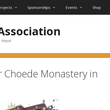
projects
Sponsorships
Events
Shop
Association
d Nepal
 Choede Monastery in