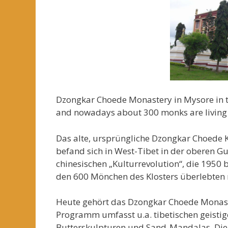
Dzongkar Choede Monastery in Mysore in t
and nowadays about 300 monks are living 
Das alte, ursprüngliche Dzongkar Choede Klo
befand sich in West-Tibet in der oberen 
chinesischen „Kulturrevolution“, die 1950 
den 600 Mönchen des Klosters überlebten n
Heute gehört das Dzongkar Choede Monast
Programm umfasst u.a. tibetischen geistig
Butterskulpturen und Sand-Mandalas. Die 