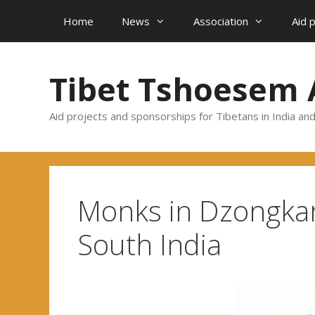
Skip
Home
News
Association
Aid 
to
content
Tibet Tshoesem 
Aid projects and sponsorships for Tibetans in India an
Monks in Dzongkar
South India