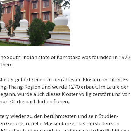
he South-Indian state of Karnataka was founded in 1972
there.
ster gehörte einst zu den ältesten Klöstern in Tibet. Es
Gung-Thang-Region und wurde 1270 erbaut. Im Laufe der
begann, wurde auch dieses Kloster völlig zerstört und von
ur 30, die nach Indien flohen.
ery wieder zu den berühmtesten und sein Studien-
en Gesang, rituelle Maskentänze, das Herstellen von
Mönche studieren und debattieren nach den Richtlinien