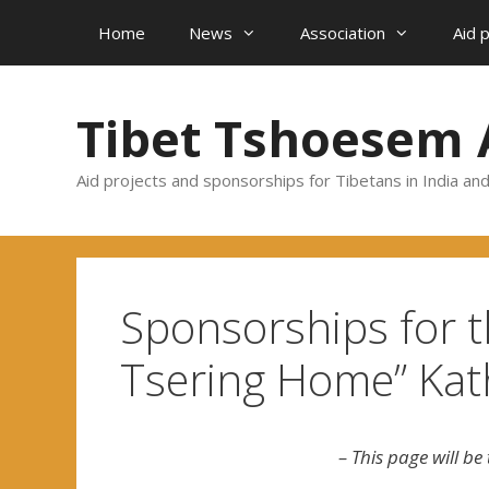
Skip
Home
News
Association
Aid 
to
content
Tibet Tshoesem 
Aid projects and sponsorships for Tibetans in India an
Sponsorships for th
Tsering Home” Ka
– This page will be