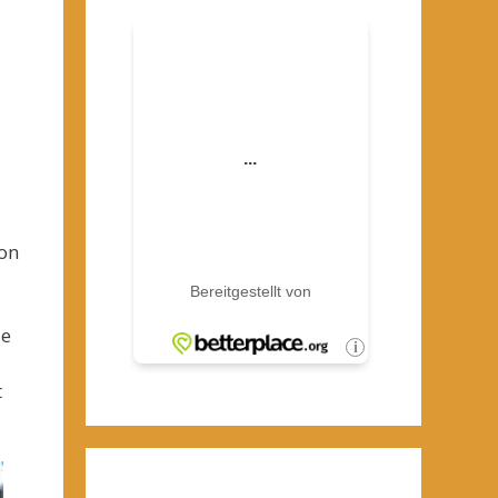
ton
le
t