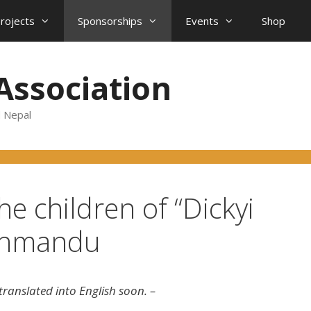
projects
Sponsorships
Events
Shop
Association
d Nepal
e children of “Dickyi
thmandu
 translated into English soon. –