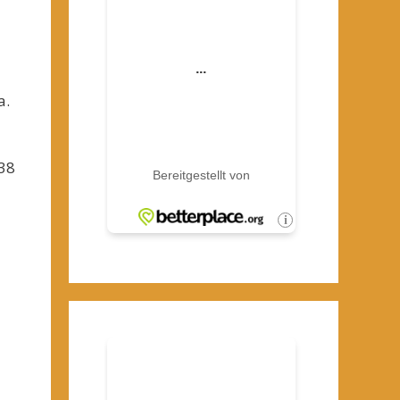
a.
38