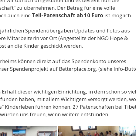
en wir danach umgestaltet und es besteht nun die
haft“ zu übernehmen. Der Betrag für eine volle
och auch eine
Teil-Patenschaft ab 10
Euro
ist möglich.
lbjährlichen Spendenübergaben Updates und Fotos aus
e Mitarbeiterin vor Ort (Angestellte der NGO Hope &
st an die Kinder geschickt werden.
erheims können direkt auf das Spendenkonto unseres
ser Spendenprojekt auf Betterplace.org. (siehe Info-But
 Erhalt dieser wichtigen Einrichtung, in dem schon so vie
gefunden haben, mit allem Wichtigem versorgt werden, wo
s“ Kinderleben führen können. 27 Patenschaften bei Tibe
 würden uns freuen, wenn weitere entstünden.