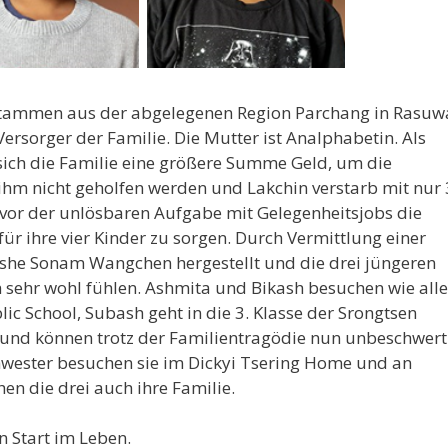
 stammen aus der abgelegenen Region Parchang in Rasuw
ersorger der Familie. Die Mutter ist Analphabetin. Als
sich die Familie eine größere Summe Geld, um die
ihm nicht geholfen werden und Lakchin verstarb mit nur 
 vor der unlösbaren Aufgabe mit Gelegenheitsjobs die
ür ihre vier Kinder zu sorgen. Durch Vermittlung einer
she Sonam Wangchen hergestellt und die drei jüngeren
h sehr wohl fühlen. Ashmita und Bikash besuchen wie alle
lic School, Subash geht in die 3. Klasse der Srongtsen
ut und können trotz der Familientragödie nun unbeschwert
hwester besuchen sie im Dickyi Tsering Home und an
en die drei auch ihre Familie.
n Start im Leben.