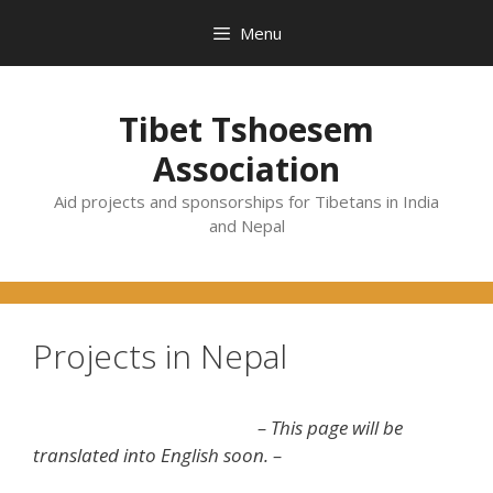
Skip
Menu
to
content
Tibet Tshoesem
Association
Aid projects and sponsorships for Tibetans in India
and Nepal
Projects in Nepal
– This page will be
translated into English soon. –