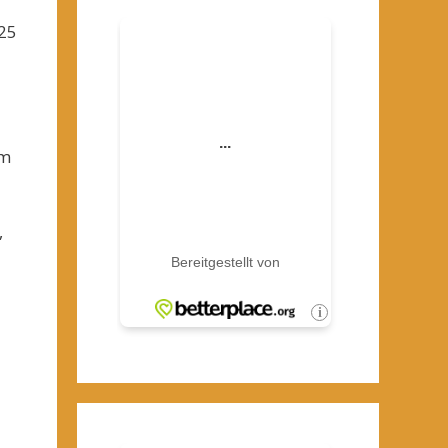
 25
em
,