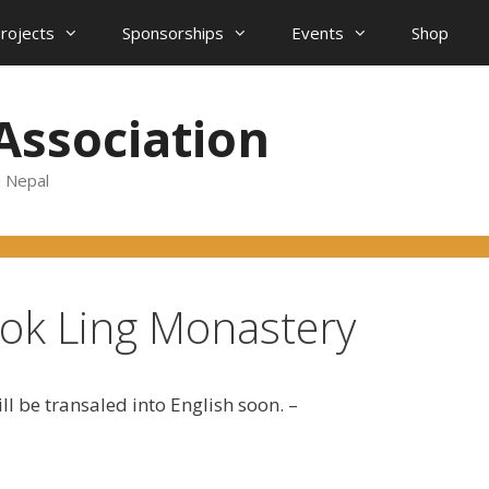
projects
Sponsorships
Events
Shop
Association
d Nepal
hok Ling Monastery
ed into English soon. –