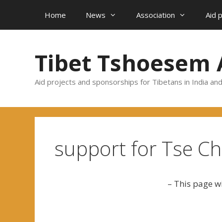
Skip
Home
News
Association
Aid 
to
content
Tibet Tshoesem 
Aid projects and sponsorships for Tibetans in India an
support for Tse C
– This page will be transal