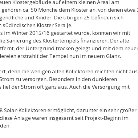
euen Klostergebäude auf einem kleinen Areal am
t gehören ca. 50 Mönche dem Kloster an, von denen etwa
ugendliche und Kinder. Die übrigen 25 befinden sich
südindischen Kloster Sera Je.
das im Winter 2015/16 gestartet wurde, konnten wir mit
e Sanierung des Klostertempels finanzieren. Der alte
ernt, der Untergrund trocken gelegt und mit dem neu
reien erstrahlt der Tempel nun im neuem Glanz.
t, denn die wenigen alten Kollektoren reichten nicht aus
trom zu versorgen. Besonders in den dunkleren
el der Strom oft ganz aus. Auch die Versorgung mit
8 Solar-Kollektoren ermöglicht, darunter ein sehr großer
 diese Anlage waren insgesamt seit Projekt-Beginn im
den.