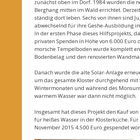
zunächst oben im Dorf. 1984 wurden die n
Berghang mitten im Wald errichtet. Derzei
ständig dort leben. Sechs von ihnen sind J
abwechselnd für ihre Geshe-Ausbildung im 
In der ersten Phase dieses Hilfsprojekts, 
privaten Spenden in Höhe von 6.000 Euro di
morsche Tempelboden wurde komplett entf
Bodenbelag und den renovierten Wandmale
Danach wurde die alte Solar-Anlage erneuer
um das gesamte Kloster durchgehend mit S
Wintermonaten und während des Monsuns fi
warmem Wasser war dann nicht möglich.
Insgesamt hat dieses Projekt den Kauf von 
für heißes Wasser in der Klosterküche. Für
November 2015 4.500 Euro gespendet wor