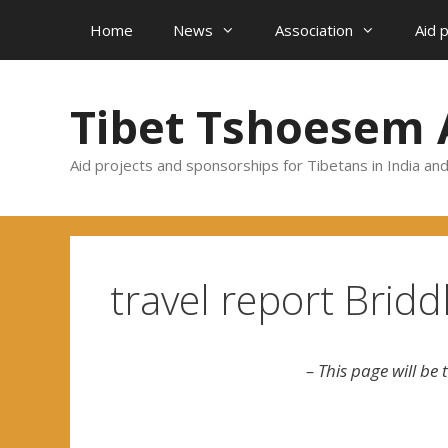
Skip
Home
News
Association
Aid 
to
content
Tibet Tshoesem 
Aid projects and sponsorships for Tibetans in India an
travel report Brid
– This page will be t