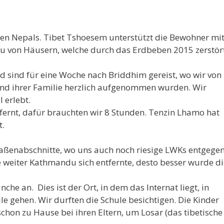
den Nepals. Tibet Tshoesem unterstützt die Bewohner mi
u von Häusern, welche durch das Erdbeben 2015 zerstör
d sind für eine Woche nach Briddhim gereist, wo wir von
und ihrer Familie herzlich aufgenommen wurden. Wir
 erlebt.
fernt, dafür brauchten wir 8 Stunden. Tenzin Lhamo hat
t.
raßenabschnitte, wo uns auch noch riesige LWKs entgege
e weiter Kathmandu sich entfernte, desto besser wurde di
he an. Dies ist der Ort, in dem das Internat liegt, in
e gehen. Wir durften die Schule besichtigen. Die Kinder
hon zu Hause bei ihren Eltern, um Losar (das tibetische