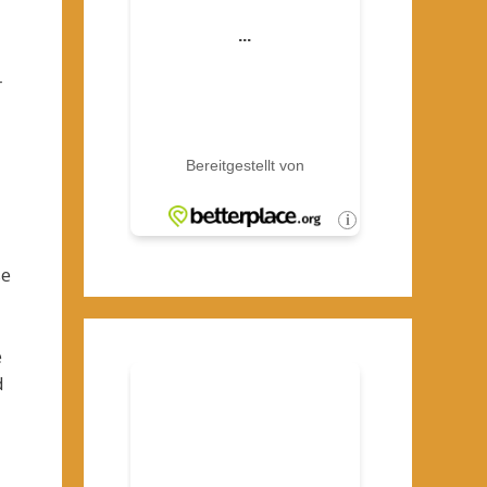
r
se
e
d