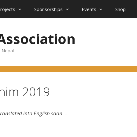
projects
Sponsorships
Events
Shop
Association
d Nepal
dhim 2019
ranslated into English soon. –