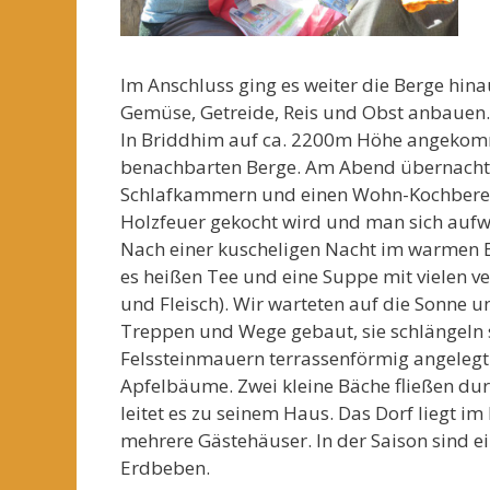
Im Anschluss ging es weiter die Berge hin
Gemüse, Getreide, Reis und Obst anbauen.
In Briddhim auf ca. 2200m Höhe angekomm
benachbarten Berge. Am Abend übernachtet
Schlafkammern und einen Wohn-Kochbereic
Holzfeuer gekocht wird und man sich auf
Nach einer kuscheligen Nacht im warmen Be
es heißen Tee und eine Suppe mit vielen ve
und Fleisch). Wir warteten auf die Sonne u
Treppen und Wege gebaut, sie schlängeln s
Felssteinmauern terrassenförmig angelegt. 
Apfelbäume. Zwei kleine Bäche fließen dur
leitet es zu seinem Haus. Das Dorf liegt i
mehrere Gästehäuser. In der Saison sind ei
Erdbeben.