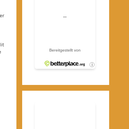
er
it
e