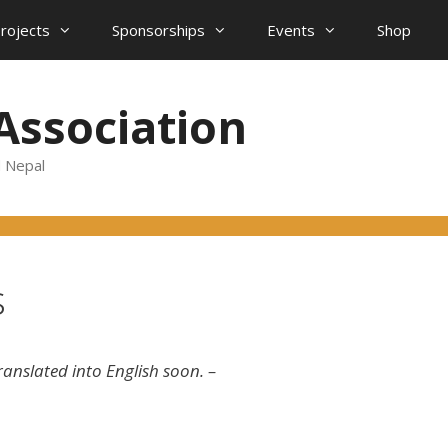
projects
Sponsorships
Events
Shop
Association
d Nepal
s
ranslated into English soon. –