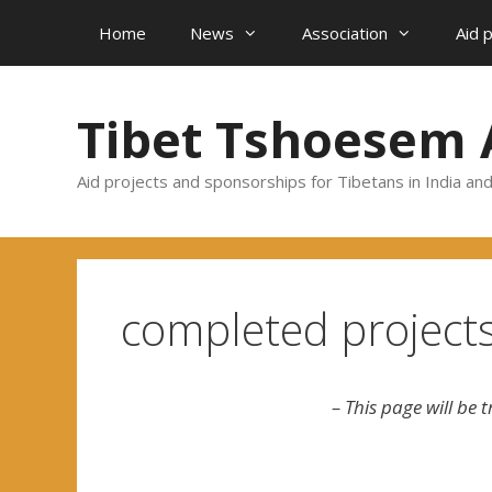
Skip
Home
News
Association
Aid 
to
content
Tibet Tshoesem 
Aid projects and sponsorships for Tibetans in India an
completed project
– This page will be t