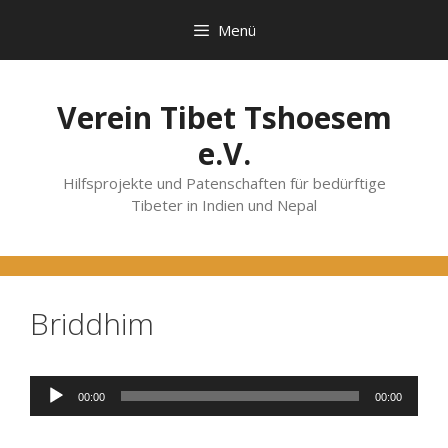
Zum
Menü
Inhalt
springen
Verein Tibet Tshoesem
e.V.
Hilfsprojekte und Patenschaften für bedürftige
Tibeter in Indien und Nepal
Briddhim
Audio-
00:00
00:00
Player