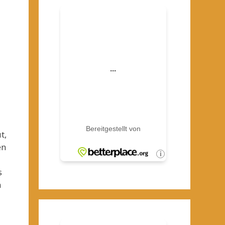
t,
en
s
n