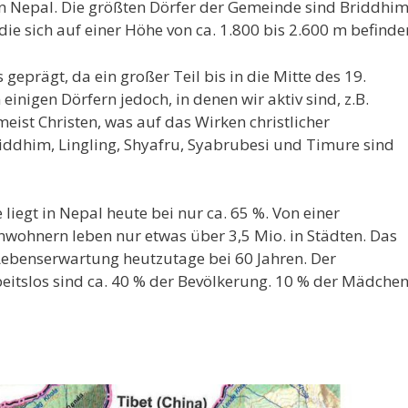
in Nepal. Die größten Dörfer der Gemeinde sind Briddhim
ie sich auf einer Höhe von ca. 1.800 bis 2.600 m befinde
geprägt, da ein großer Teil bis in die Mitte des 19.
einigen Dörfern jedoch, in denen wir aktiv sind, z.B.
ist Christen, was auf das Wirken christlicher
riddhim, Lingling, Shyafru, Syabrubesi und Timure sind
liegt in Nepal heute bei nur ca. 65 %. Von einer
wohnern leben nur etwas über 3,5 Mio. in Städten. Das
e Lebenserwartung heutzutage bei 60 Jahren. Der
beitslos sind ca. 40 % der Bevölkerung. 10 % der Mädche