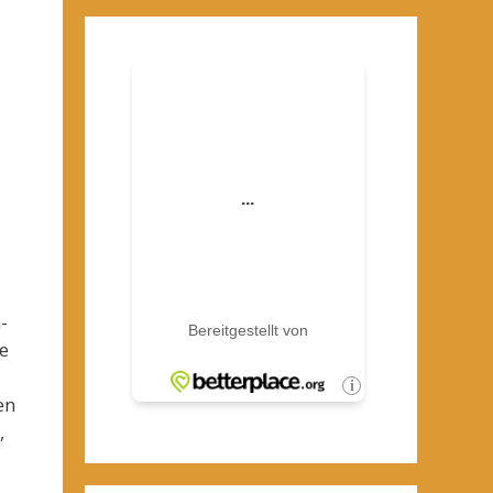
-
ie
en
,