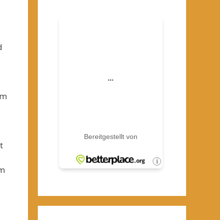
d
um
t
em